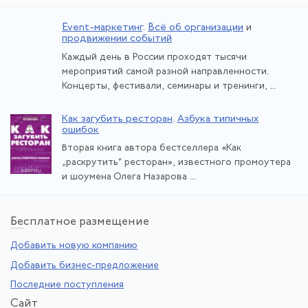
Event-маркетинг
.
Всё об организации
и
продвижении событий
Каждый день в России проходят тысячи
мероприятий самой разной направленности.
Концерты, фестивали, семинары и тренинги, ...
Как загубить ресторан
.
Азбука типичных
ошибок
Вторая книга автора бестселлера «Как
„раскрутить“ ресторан», известного промоутера
и шоумена Олега Назарова ...
Бе
сплатное размещение
Добавить новую компанию
Добавить бизнес-предложение
Последние поступления
Са
йт