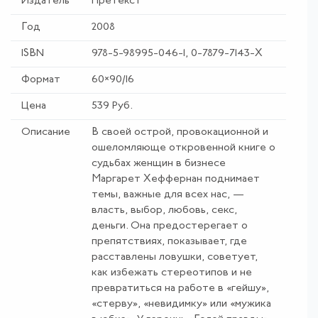
Издатель
Претекст
Год
2008
ISBN
978-5-98995-046-1, 0-7879-7143-X
Формат
60×90/16
Цена
539 Руб.
Описание
В своей острой, провокационной и
ошеломляюще откровенной книге о
судьбах женщин в бизнесе
Маргарет Хеффернан поднимает
темы, важные для всех нас, —
власть, выбор, любовь, секс,
деньги. Она предостерегает о
препятствиях, показывает, где
расставлены ловушки, советует,
как избежать стереотипов и не
превратиться на работе в «гейшу»,
«стерву», «невидимку» или «мужика