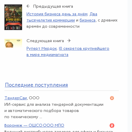
← Предыдущая книга
История бизнеса день за днём
.
Два
тысячелетия коммерции
и
бизнеса
, с древних
времён до современности
Следующая книга →
Руперт Мердок
.
10 секретов крупнейшего
в мире медиамагната
По
следние поступления
ТендерСаи
, ООО
ИИ-сервис для анализа тендерной документации
и автоматического подбора товаров
по техническому ...
Воронеж — ОШСО ООО МПО