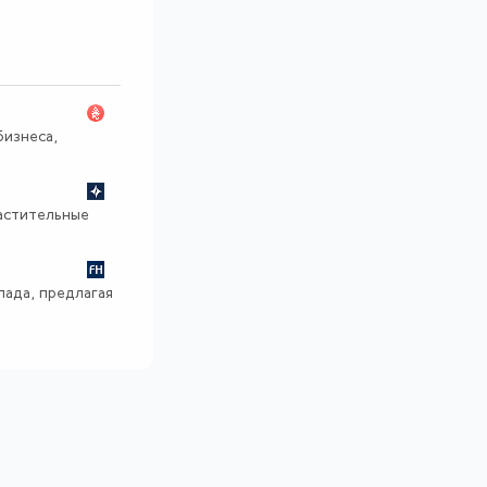
изнеса,
растительные
пада, предлагая