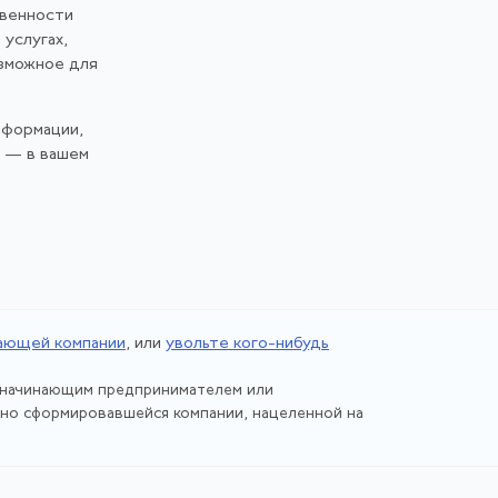
твенности
 услугах,
озможное для
нформации,
и — в вашем
ающей компании
, или
увольте кого-нибудь
, начинающим предпринимателем или
но сформировавшейся компании, нацеленной на