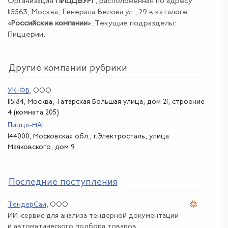
Организация
ПИЦЦБУРГ
, расположенная по адресу
115563, Москва, Генерала Белова ул., 29 в каталоге
«
Российские компании
». Текущие подразделы:
Пиццерии.
Другие компании рубрики
УК-ФБ
, ООО
115184, Москва, Татарская Большая улица, дом 21, строение
4 (комната 205)
Пицца-НА!
144000, Московская обл., г.Электросталь, улица
Маяковского, дом 9
По
следние поступления
ТендерСаи
, ООО
ИИ-сервис для анализа тендерной документации
и автоматического подбора товаров