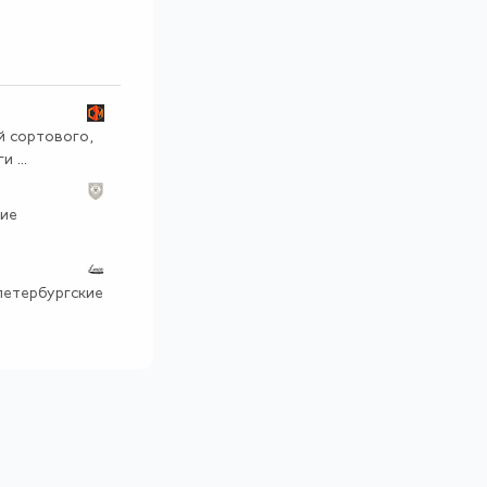
й сортового,
 ...
ние
петербургские