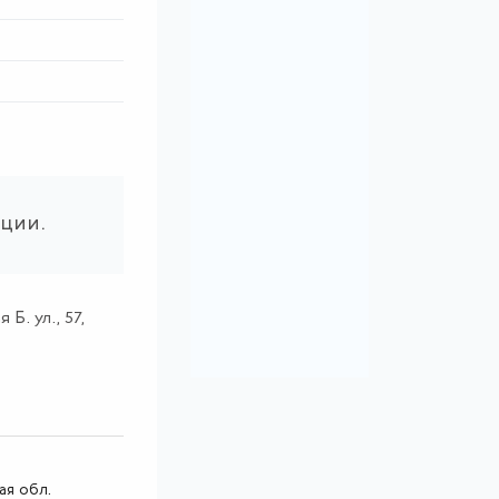
ации.
Б. ул., 57,
ая обл.