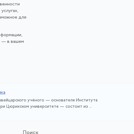
твенности
 услугах,
озможное для
нформации,
и — в вашем
ика
швейцарского учёного — основателя Института
ри Цюрихском университете — состоит из ...
По
иск