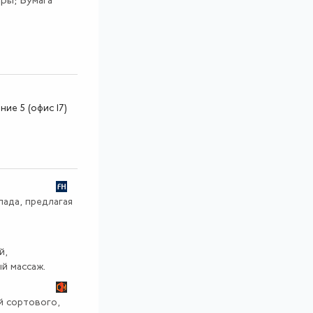
ры; Бумага
ние 5 (офис 17)
пада, предлагая
й,
й массаж.
й сортового,