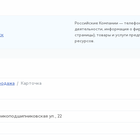
Российские Компании — телефон
деятельности, информация о фир
ск
страницы); товары и услуги пре
ресурсов.
родажа
Карточка
рикоподшипниковская ул., 22