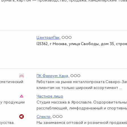
 Бумага, картон — производство, продажа; Канцелярские това
ЦентралПак
, ООО
125362, г Москва, улица Свободы, дом 35, строе
ПК Феррум Ханд
, ООО
осметический
Работаем на рынке металлопроката Северо-За
клиентам не только широкий ассортимент ...
Частное лицо
ту продукции
Студия массажа в Ярославле. Оздоровительны
расслабляющий, лимфодренажный и спортивны
Спектр
, ООО
усства.
Мы занимаемся оптовой и розничной продаже