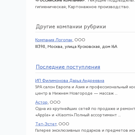
«
Российские компании
». Текущие подразделы:
гигиеническая; Картонажное производство.
Другие компании рубрики
Компания Логопак
, ООО
111398, Москва, улица Кусковская, дом 16А
По
следние поступления
ИП Филимонова Дарья Андреевна
SPA салон Европа и Азия и профессиональный к
центр в Нижнем Новгороде — массаж ...
Астор
, ООО
Одна из крупнейших сетей по продаже и ремон
«Apple» и «Xiaomi».Полный ассортимент ...
Тет-Эстет
, ООО
Галерея эксклюзивных подарков и предметов иск