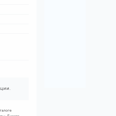
ации.
аталоге