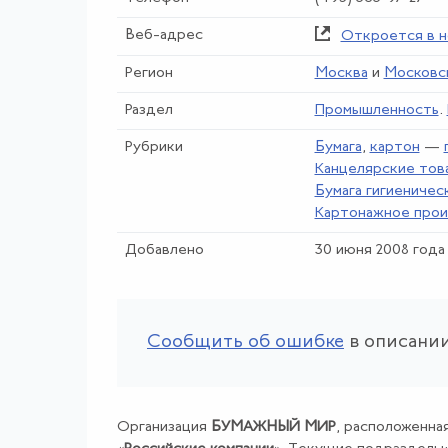
Веб-адрес
Откроется в н
Регион
Москва
и
Московс
Раздел
Промышленность
.
Рубрики
Бумага
,
картон
—
Канцелярские тов
Бумага гигиеничес
Картонажное про
Добавлено
30 июня 2008 года
Сообщить об ошибке
в описании
Организация
БУМАЖНЫЙ МИР
, расположенная