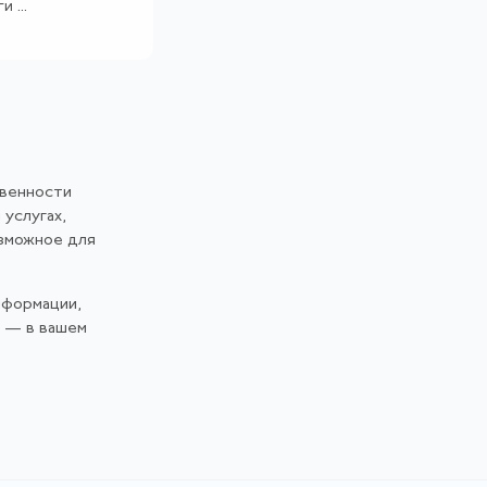
 ...
твенности
 услугах,
озможное для
нформации,
и — в вашем