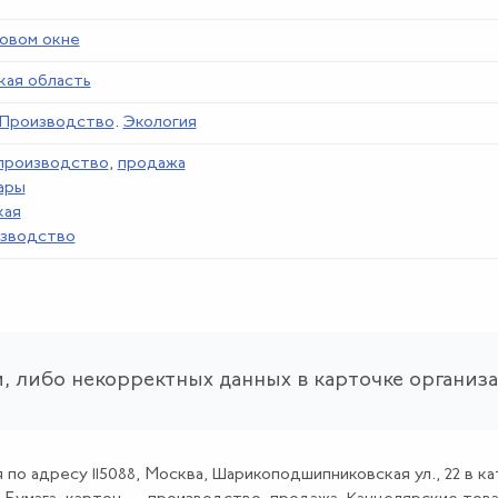
овом окне
кая область
Производство
.
Экология
производство
,
продажа
ары
кая
изводство
, либо некорректных данных в карточке организ
 по адресу 115088, Москва, Шарикоподшипниковская ул., 22 в к