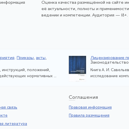
 информация
Оценка качества размещённой на сайте и
её актуальности, полноты и применимост
ведении и компетенции. Аудитория — 18+.
приятия
.
Приказы
,
акты
,
Лицензирование п
Законодательство 
, инструкций, положений,
Книга А. И. Савель
действующих нормативных ...
исследование компл
Со
глашения
ая связь
Правовая информация
екте
Правила размещения
ая литература