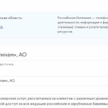
ская область
Российские Компании — телефон
деятельности, информация о фир
ск
страницы); товары и услуги пре
ресурсов.
инам», АО
арточка
нам», АО
керских услуг, рассчитанных на клиентов с различным уровне
ой доступ на все ведущие российские и зарубежные биржев