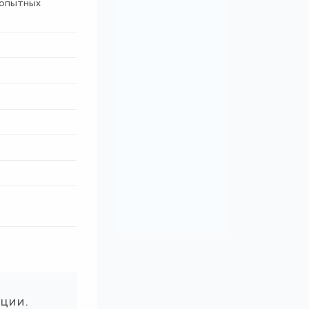
 опытных
ации.