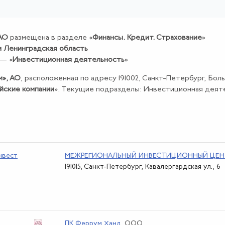
 АО
размещена в разделе «
Финансы
.
Кредит
.
Страхование
»
и Ленинградская область
 — «
Инвестиционная деятельность
»
м», АО
, расположенная по адресу 191002, Санкт-Петербург, Бол
йские компании
». Текущие подразделы: Инвестиционная деят
нвест
МЕЖРЕГИОНАЛЬНЫЙ ИНВЕСТИЦИОННЫЙ ЦЕН
191015, Санкт-Петербург, Кавалергардская ул., 6
ПК Феррум Ханд
, ООО