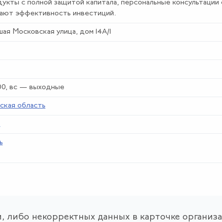
дукты с полной защитой капитала, персональные консультации
ают эффективность инвестиций.
шая Московская улица, дом 14А/1
6:00, вс — выходные
ская область
е
ь
, либо некорректных данных в карточке организ