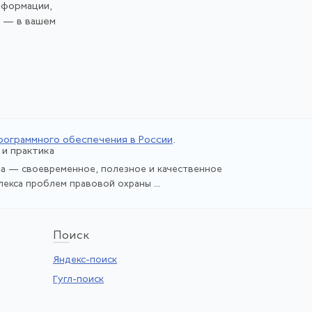
нформации,
и — в вашем
рограммного обеспечения в России
.
и практика
ева — своевременное, полезное и качественное
екса проблем правовой охраны ...
По
иск
Яндекс-поиск
Гугл-поиск