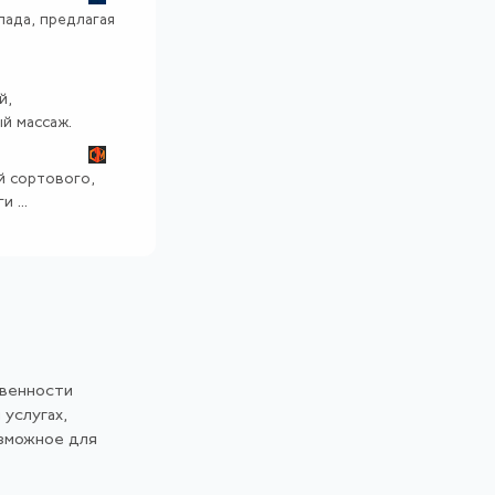
пада, предлагая
й,
й массаж.
й сортового,
 ...
твенности
 услугах,
озможное для