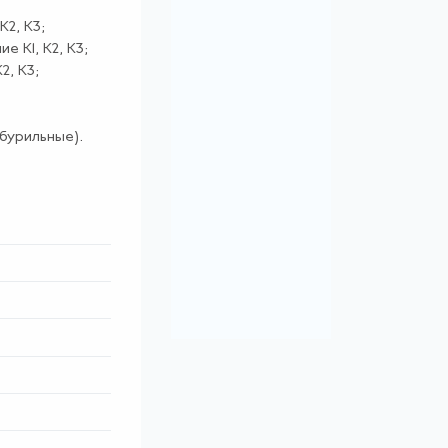
2, К3;
 К1, К2, К3;
2, К3;
бурильные).