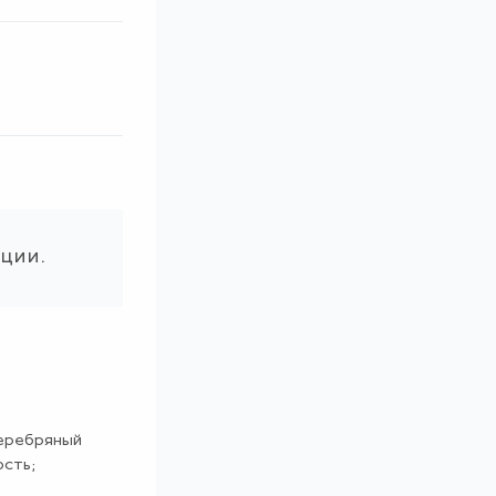
ации.
Серебряный
сть;