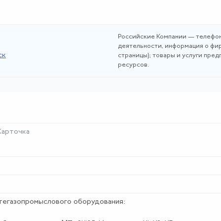
Российские Компании — телефон
деятельности, информация о фир
ск
страницы); товары и услуги пре
ресурсов.
Карточка
тегазопромыслового оборудования: