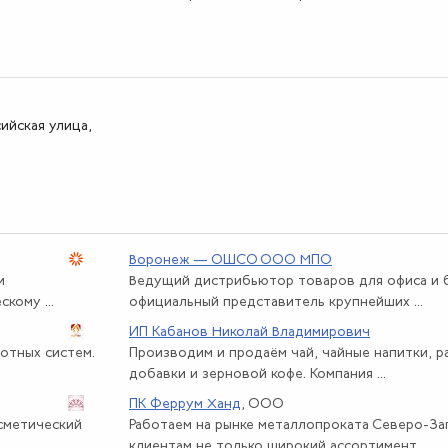
сийская улица,
Воронеж — ОШСО ООО МПО
и
Ведущий дистрибьютор товаров для офиса и б
кому ...
официальный представитель крупнейших ...
ИП Кабанов Николай Владимирович
отных систем.
Производим и продаём чай, чайные напитки, 
добавки и зерновой кофе. Компания ...
ПК Феррум Ханд
, ООО
осметический
Работаем на рынке металлопроката Северо-За
клиентам не только широкий ассортимент ...