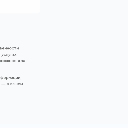
твенности
 услугах,
озможное для
нформации,
и — в вашем