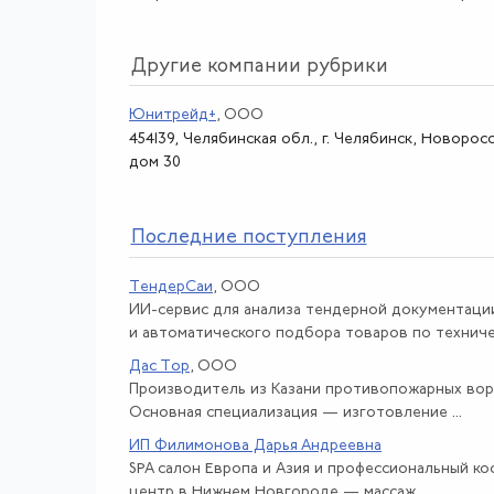
Другие компании рубрики
Юнитрейд+
, ООО
454139, Челябинская обл., г. Челябинск, Новорос
дом 30
По
следние поступления
ТендерСаи
, ООО
ИИ-сервис для анализа тендерной документаци
и автоматического подбора товаров по техничес
Дас Тор
, ООО
Производитель из Казани противопожарных вор
Основная специализация — изготовление ...
ИП Филимонова Дарья Андреевна
SPA салон Европа и Азия и профессиональный к
центр в Нижнем Новгороде — массаж ...