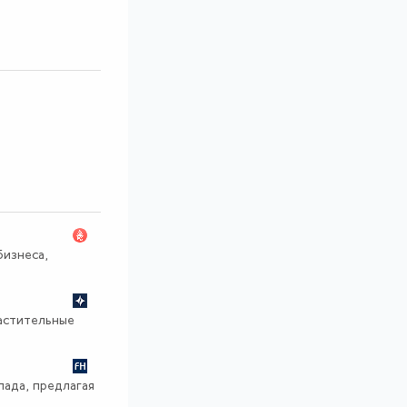
изнеса,
растительные
пада, предлагая