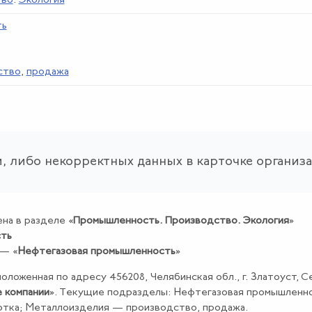
тво
.
Экология
ть
ство
,
продажа
, либо некорректных данных в карточке организ
на в разделе «
Промышленность
.
Производство
.
Экология
»
сть
 — «
Нефтегазовая промышленность
»
положенная по адресу 456208, Челябинская обл., г. Златоуст, 
 компании
». Текущие подразделы: Нефтегазовая промышленно
тка; Металлоизделия — производство, продажа.