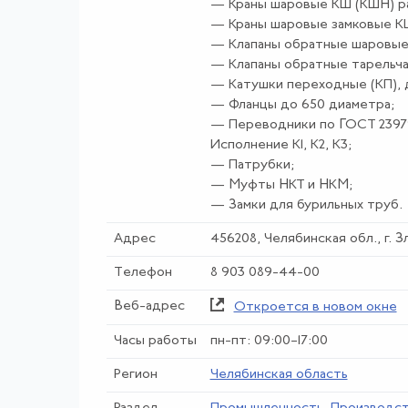
— Краны шаровые КШ (КШН) раб
— Краны шаровые замковые КШЗ
— Клапаны обратные шаровые з
— Клапаны обратные тарельчат
— Катушки переходные (КП), 
— Фланцы до 650 диаметра;
— Переводники по ГОСТ 23979-
Исполнение К1, К2, К3;
— Патрубки;
— Муфты НКТ и НКМ;
— Замки для бурильных труб.
Адрес
456208, Челябинская обл., г. 
Телефон
8 903 089-44-00
Веб-адрес
Откроется в новом окне
Часы работы
пн-пт: 09:00–17:00
Регион
Челябинская область