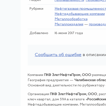
Раздел
Промышленность
.
Производс
Рубрики
Нефтегазовая промышленнос
Нефтедобывающие компании
Металлообработка
Металлоизделия
—
производ
Добавлено
16 июня 2017 года
Сообщить об ошибке
в описании
Компания
ПКФ ЗлатНефтеПром, ООО
размеще
География предприятия —
Челябинская обла
Основной вид деятельности по рубрикатору
Организация
ПКФ ЗлатНефтеПром, ООО
, рас
ключ квартал, дом 59А в каталоге «
Российские
Нефтедобывающие компании; Металлообрабо