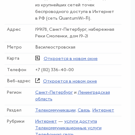
из крупнейших сетей точек
беспроводного доступа в Интернет
в РФ (сеть QuantumWi-Fi).
Адрес
199178, Санкт-Петербург, набережная
Реки Смоленки, дом 19-21
Метро
Василеостровская
Карта
Откроется в новом окне
Телефон
+7 (812) 336-40-00
Веб-адрес
Откроется в новом окне
Регион
Санкт-Петербург
и
Ленинградская
область
Раздел
Телекоммуникации
.
Связь
.
Интернет
Рубрики
Интернет
—
услуги доступа
Телекоммуникационные услуги
Телефонная связь