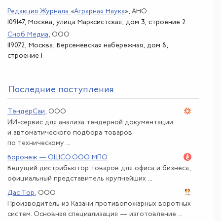
Редакция Журнала
«
Аграрная Наука
»
, АНО
109147, Москва, улица Марксистская, дом 3, строение 2
Сноб Медиа
, ООО
119072, Москва, Берсеневская набережная, дом 8,
строение 1
По
следние поступления
ТендерСаи
, ООО
ИИ-сервис для анализа тендерной документации
и автоматического подбора товаров
по техническому ...
Воронеж — ОШСО ООО МПО
Ведущий дистрибьютор товаров для офиса и бизнеса,
официальный представитель крупнейших ...
Дас Тор
, ООО
Производитель из Казани противопожарных воротных
систем. Основная специализация — изготовление ...