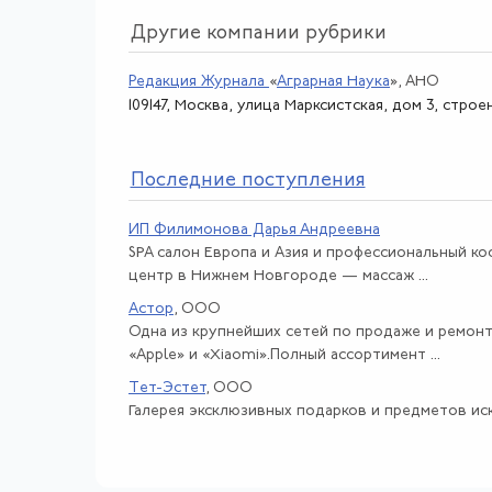
Другие компании рубрики
Редакция Журнала
«
Аграрная Наука
»
, АНО
109147, Москва, улица Марксистская, дом 3, строе
По
следние поступления
ИП Филимонова Дарья Андреевна
SPA салон Европа и Азия и профессиональный к
центр в Нижнем Новгороде — массаж ...
Астор
, ООО
Одна из крупнейших сетей по продаже и ремон
«Apple» и «Xiaomi».Полный ассортимент ...
Тет-Эстет
, ООО
Галерея эксклюзивных подарков и предметов иск