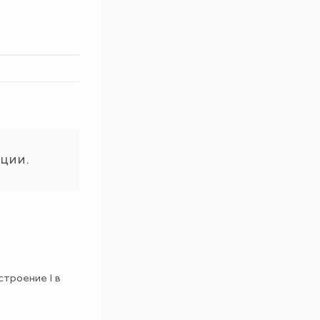
ации.
строение 1 в