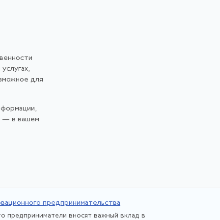
твенности
 услугах,
озможное для
нформации,
и — в вашем
вационного предпринимательства
о предприниматели вносят важный вклад в