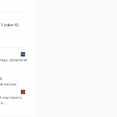
3 (офис 15)
пада, предлагая
й,
й массаж.
й сортового,
 ...