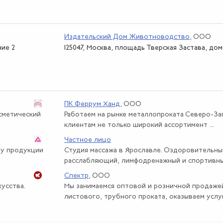
Издательский Дом Животноводство
, ООО
ние 2
125047, Москва, площадь Тверская Застава, дом 
ПК Феррум Ханд
, ООО
осметический
Работаем на рынке металлопроката Северо-За
клиентам не только широкий ассортимент ...
Частное лицо
ту продукции
Студия массажа в Ярославле. Оздоровительны
расслабляющий, лимфодренажный и спортивны
Спектр
, ООО
усства.
Мы занимаемся оптовой и розничной продаже
листового, трубного проката, оказываем услуги