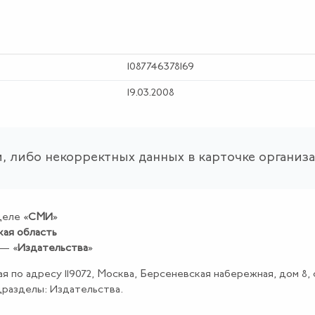
1087746378169
19.03.2008
, либо некорректных данных в карточке организ
еле «
СМИ
»
кая область
 — «
Издательства
»
ая по адресу 119072, Москва, Берсеневская набережная, дом 8, 
дразделы: Издательства.