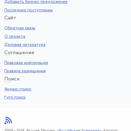
Добавить бизнес-предложение
Последние поступления
Са
йт
Обратная связь
О проекте
Деловая литература
Со
глашения
Правовая информация
Правила размещения
По
иск
Яндекс-поиск
Гугл-поиск
2008—2026. Россия, Москва, «
Российские Компании
». Каталог