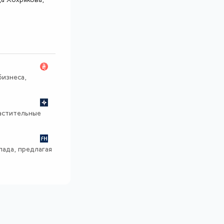
ца Хохрякова,
изнеса,
растительные
пада, предлагая