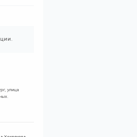
ации.
рг, улица
ных.