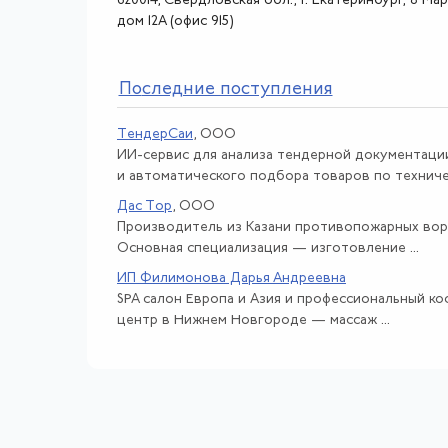
620014, Свердловская обл., г. Екатеринбург, 8 Ма
дом 12А (офис 915)
По
следние поступления
ТендерСаи
, ООО
ИИ-сервис для анализа тендерной документаци
и автоматического подбора товаров по техничес
Дас Тор
, ООО
Производитель из Казани противопожарных вор
Основная специализация — изготовление ...
ИП Филимонова Дарья Андреевна
SPA салон Европа и Азия и профессиональный к
центр в Нижнем Новгороде — массаж ...