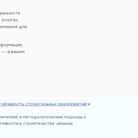
твенности
 услугах,
озможное для
нформации,
и — в вашем
тойчивость строительных предприятий
и
тические и методологические подходы к
чивости в строительстве: начиная