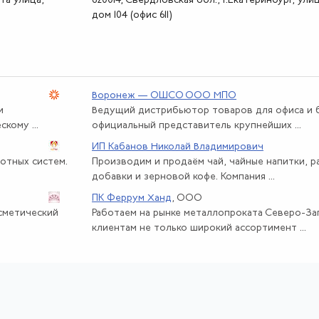
рта улица,
620014, Свердловская обл., г.Екатеринбург, ули
дом 104 (офис 611)
Воронеж — ОШСО ООО МПО
и
Ведущий дистрибьютор товаров для офиса и б
кому ...
официальный представитель крупнейших ...
ИП Кабанов Николай Владимирович
отных систем.
Производим и продаём чай, чайные напитки, 
добавки и зерновой кофе. Компания ...
ПК Феррум Ханд
, ООО
осметический
Работаем на рынке металлопроката Северо-За
клиентам не только широкий ассортимент ...