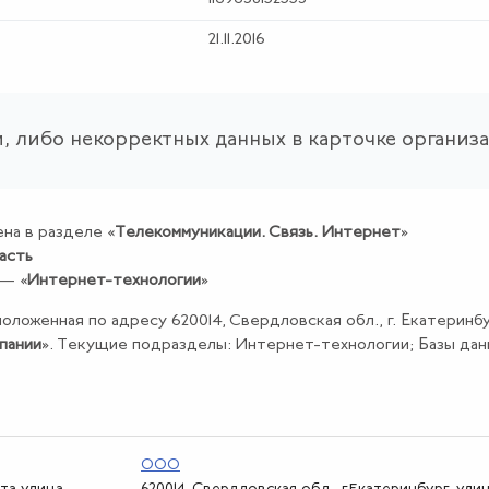
21.11.2016
, либо некорректных данных в карточке организ
на в разделе «
Телекоммуникации
.
Связь
.
Интернет
»
асть
 — «
Интернет-технологии
»
положенная по адресу 620014, Свердловская обл., г. Екатеринбу
пании
». Текущие подразделы: Интернет-технологии; Базы дан
ООО