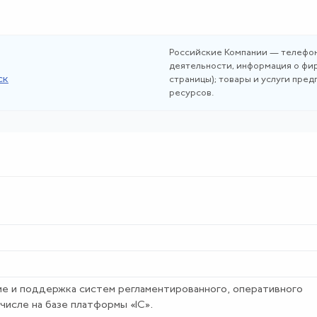
Российские Компании — телефон
деятельности, информация о фир
ск
страницы); товары и услуги пре
ресурсов.
ие и поддержка систем регламентированного, оперативного
 числе на базе платформы «1С».