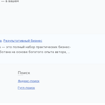
и — в вашем
а
.
Результативный бизнес
 — это полный набор практических бизнес-
ботана на основе богатого опыта автора, ...
По
иск
Яндекс-поиск
Гугл-поиск