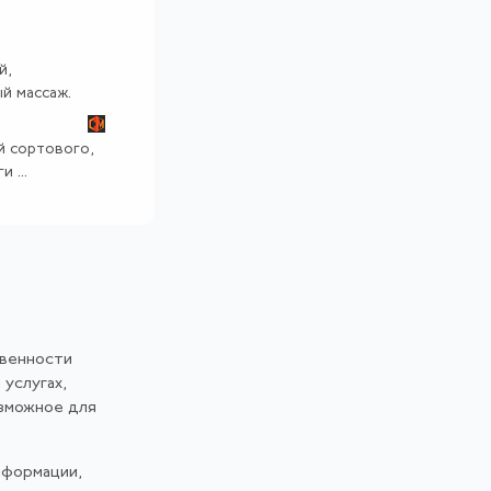
й,
й массаж.
й сортового,
 ...
твенности
 услугах,
озможное для
нформации,