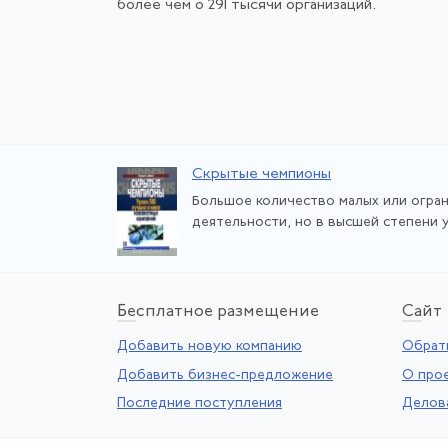
более чем о 291 тысячи организаций.
Скрытые чемпионы
Большое количество малых или огра
деятельности, но в высшей степени у
Бе
сплатное размещение
Са
йт
Добавить новую компанию
Обратн
Добавить бизнес-предложение
О про
Последние поступления
Делов