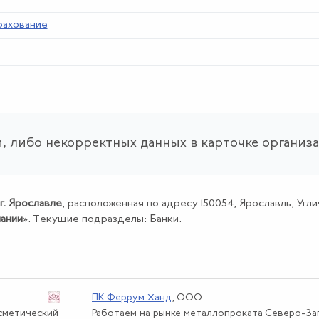
рахование
, либо некорректных данных в карточке организ
г. Ярославле
, расположенная по адресу 150054, Ярославль, Угличс
пании
». Текущие подразделы: Банки.
ПК Феррум Ханд
, ООО
осметический
Работаем на рынке металлопроката Северо-За