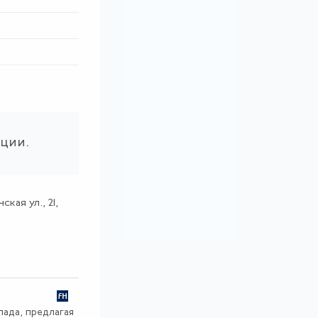
ации.
кая ул., 21,
пада, предлагая