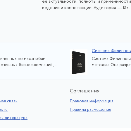
её актуальности, полноты и применимост
ведении и компетенции. Аудитория — 18+.
Система Филиппов
ниченных по масштабам
Система Филиппова
спешных бизнес-компаний, ...
методик. Она разра
Со
глашения
ая связь
Правовая информация
екте
Правила размещения
ая литература