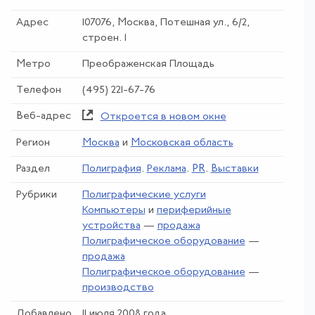
Адрес
107076, Москва, Потешная ул., 6/2,
строен. 1
Метро
Преображенская Площадь
Телефон
(495) 221-67-76
Веб-адрес
Откроется в новом окне
Регион
Москва
и
Московская область
Раздел
Полиграфия
.
Реклама
.
PR
.
Выставки
Рубрики
Полиграфические услуги
Компьютеры
и
периферийные
устройства
—
продажа
Полиграфическое оборудование
—
продажа
Полиграфическое оборудование
—
производство
Добавлено
11 июля 2008 года