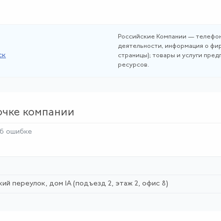
Российские Компании — телефон
деятельности, информация о фир
ск
страницы); товары и услуги пре
ресурсов.
очке компании
б ошибке
ий переулок, дом 1А (подъезд 2, этаж 2, офис 8)