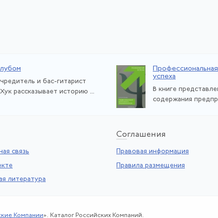
клубом
Профессиональная
успеха
чредитель и бас-гитарист
В книге представле
 Хук рассказывает историю ...
содержания предпри
Со
глашения
ая связь
Правовая информация
екте
Правила размещения
ая литература
ские Компании
». Каталог Российских Компаний.