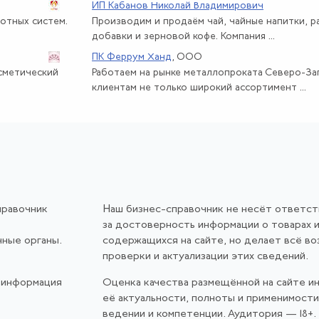
ИП Кабанов Николай Владимирович
отных систем.
Производим и продаём чай, чайные напитки, 
добавки и зерновой кофе. Компания ...
ПК Феррум Ханд
, ООО
осметический
Работаем на рынке металлопроката Северо-За
клиентам не только широкий ассортимент ...
правочник
Наш бизнес-справочник не несёт ответс
за достоверность информации о товарах и
нные органы.
содержащихся на сайте, но делает всё в
проверки и актуализации этих сведений.
 информация
Оценка качества размещённой на сайте и
её актуальности, полноты и применимост
ведении и компетенции. Аудитория — 18+.