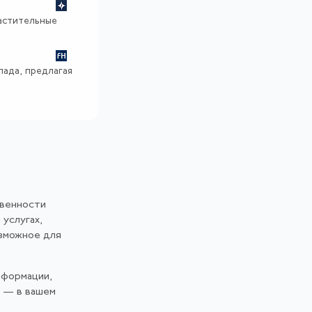
растительные
пада, предлагая
твенности
 услугах,
озможное для
нформации,
и — в вашем