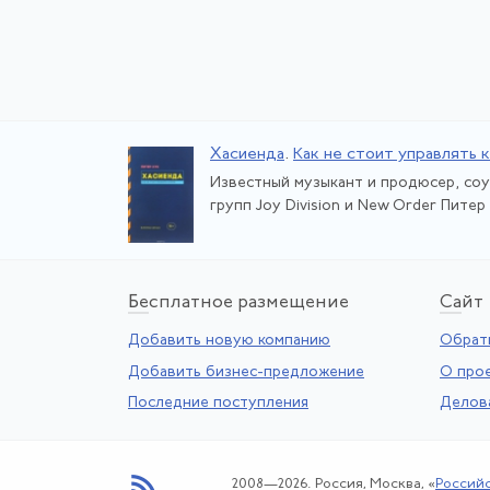
Хасиенда
.
Как не стоит управлять 
Известный музыкант и продюсер, соу
групп Joy Division и New Order Питер
Бе
сплатное размещение
Са
йт
Добавить новую компанию
Обратн
Добавить бизнес-предложение
О про
Последние поступления
Делов
2008—2026. Россия, Москва, «
Россий