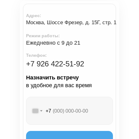
На сколько, опускается натяжной
Адрес:
потолок от основного?
Москва, Шоссе Фрезер, д. 15Г, стр. 1
Режим работы:
Сколько воды выдерживает
Ежедневно с 9 до 21
потолок?
Телефон:
+7 926 422-51-92
На сколько, опустится
двухуровневый потолок?
Назначить встречу
в удобное для вас время
Как обводят трубы снаружи или
внутри?
+7
Что нужно подготовить для
монтажа потолка?
Какая гарантия?
ПОЛУЧИТЬ КОНСУЛЬТАЦИЮ