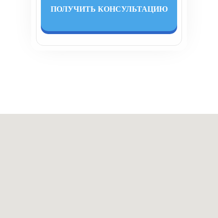
От чего зависит стоимость?
Как устанавливается гардины,
люстры, светильники?
Как помыть потолок?
Какая бывает ниша?
Можно ли установить люстру
самостоятельно?
Если затопили , что делать?
Сколько стоит слить воду?