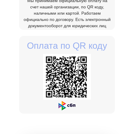
наличными или картой. Работаем
официально по договору. Есть электронный
Как быстро замерщик может
документооборот для юридических лиц
выехать к нам на замер?
Оплата по QR коду
Имеются ли у Вас сертификаты на
полотно?
Долго ли сохраняется запах
полотна?
Сколько времени на рынке
находится ваша организация?
Квалифицированные ли у Вас
монтажники?