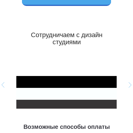
В какие сроки можете установить
потолок?
Сотрудничаем с дизайн
студиями
Выезжаете ли Вы в районы и
села?
Сколько по времени монтируют
потолок?
Когда лучше клеить обои, до или
после монтажа?
Возможные способы оплаты
Делаете ли Вы потолки с