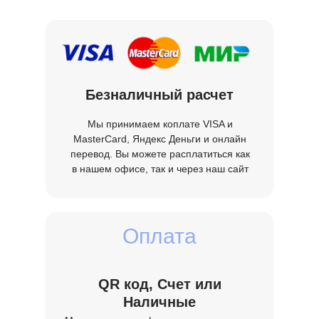
фотопечатью и сколько по
времени?
Где выбрать картинку для
Безналичный расчет
фотопечати?
Мы принимаем коплате VISA и
MasterCard, Яндекс Деньги и онлайн
У замерщика есть с собой каталоги
перевод. Вы можете расплатиться как
с образцами?
в нашем офисе, так и через наш сайт
Платный ли выезд замерщика?
Оплата
Как заключать договор, ехать в
офис или с замерщиком?
QR код, Счет или
Наличные
Нужно ли отдирать плитку от
Мы принимаем официальную оплату на
потолка?
счет нашей организации, по QR коду,