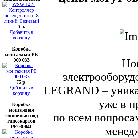
0 p.
Добавить в
корзину
Коробка
монтажная РЕ
Новая
000 033
электрооборудо
75 p.
LEGRAND – уника
Добавить в
корзину
уже в п
Коробка
монтажная
по всем вопроса
одиночная под
гипсокартон
РЕ030041
менед