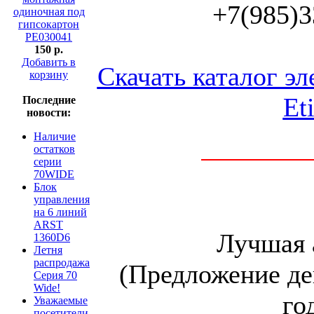
+7(985)3
150 p.
Добавить в
Скачать каталог э
корзину
Et
Последние
новости:
Наличие
остатков
серии
70WIDE
Блок
управления
на 6 линий
ARST
Лучшая ак
1360D6
Летня
распродажа
(Предложение де
Серия 70
Wide!
го
Уважаемые
посетители