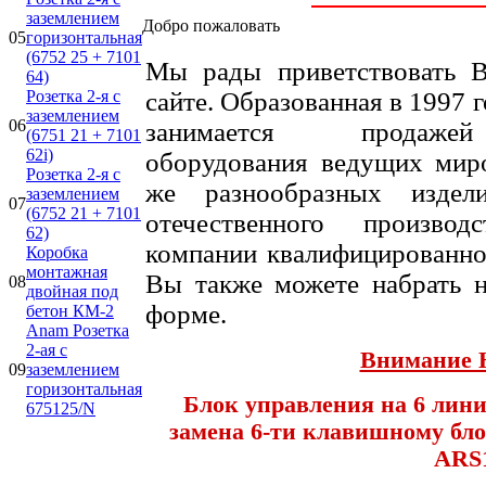
заземлением
Добро пожаловать
05
горизонтальная
(6752 25 + 7101
Мы рады приветствовать 
64)
Розетка 2-я с
сайте. Образованная в 1997 
заземлением
06
занимается продажей 
(6751 21 + 7101
62i)
оборудования ведущих миро
Розетка 2-я с
же разнообразных изде
заземлением
07
(6752 21 + 7101
отечественного произво
62)
компании квалифицированно
Коробка
монтажная
Вы также можете набрать 
08
двойная под
форме.
бетон КМ-2
Anam Розетка
2-ая с
Внимание
09
заземлением
горизонтальная
Блок управления на 6 лин
675125/N
замена
6-ти клавишному
бл
ARS