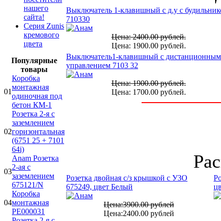
нашего
Выключатель 1-клавишный с д.у с будильни
сайта!
710330
Серия Zunis
кремового
Цена: 2400.00 рублей.
цвета
Цена: 1900.00 рублей.
Выключатель1-клавишный с дистанционным
Популярные
управлением 7103 32
товары
Коробка
Цена: 1900.00 рублей.
монтажная
01
Цена: 1700.00 рублей.
одиночная под
бетон КМ-1
Розетка 2-я с
заземлением
02
горизонтальная
(6751 25 + 7101
64i)
Распр
Anam Розетка
2-ая с
03
заземлением
Розетка двойная с/з крышкой с УЗО
Ро
675121/N
675249, цвет Белый
ц
Коробка
04
монтажная
Цена:3900.00 рублей
PE000031
Цена:2400.00 рублей
Розетка 2-я с