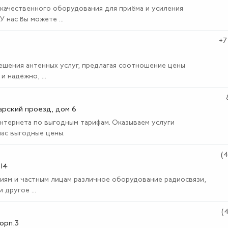
качественного оборудования для приёма и усиления
 нас Вы можете ...
+7
шения антенных услуг, предлагая соотношение цены
 надёжно, ...
тарский проезд, дом 6
тернета по выгодным тарифам. Оказываем услуги
нас выгодные цены.
(
14
циям и частным лицам различное оборудование радиосвязи,
другое ...
(
корп.3