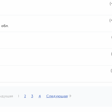
(
(
 обл.
ыдущая
1
2
3
4
Следующая
→