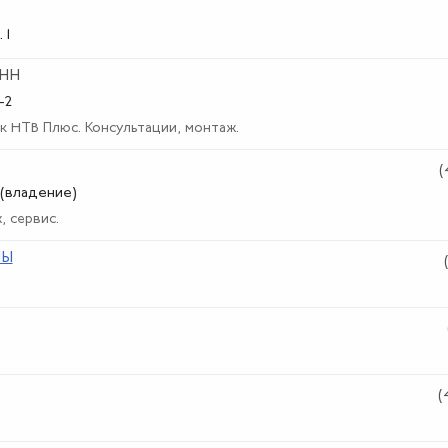
 1
ЕНН
-2
 НТВ Плюс. Консультации, монтаж.
(
 (владение)
, сервис.
МЫ
(