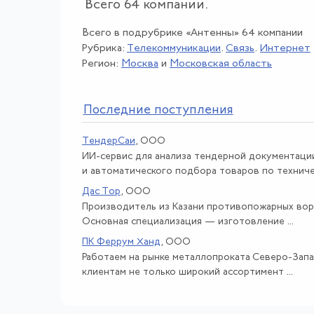
Всего 64 компании.
Всего в подрубрике «Антенны» 64 компании
Рубрика:
Телекоммуникации
.
Связь
.
Интернет
Регион:
Москва
и
Московская область
По
следние поступления
ТендерСаи
, ООО
ИИ-сервис для анализа тендерной документаци
и автоматического подбора товаров по техничес
Дас Тор
, ООО
Производитель из Казани противопожарных вор
Основная специализация — изготовление ...
ПК Феррум Ханд
, ООО
Работаем на рынке металлопроката Северо-Запа
клиентам не только широкий ассортимент ...