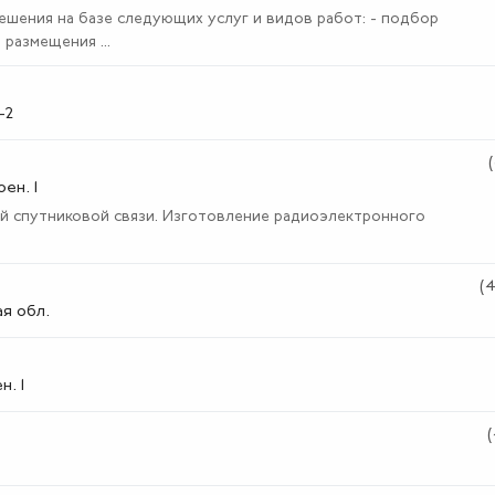
ешения на базе следующих услуг и видов работ: - подбор
размещения ...
-2
ен. 1
ий спутниковой связи. Изготовление радиоэлектронного
(
я обл.
н. 1
(