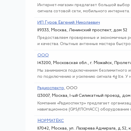
Интернет-магазин предлагает большой выбор 
сигнала сотовой сети, мобильного интернета. У
ИП Гуров Евгений Николаевич
119333, Москва, Ленинский проспект, дом 52
Предоставляем проверенные и экономичные ре
и качества. Опытные антенные мастера быстро и
ООО
143200, Московская обл., г. Можайск, Проле
Мы занимаемся подключением безлимитного ин
по подключению и усилению сигнала 4g lte. У 
Радиоспектр
, ООО
123007, Москва, 1-ый Силикатный проезд, дом 
Компания «Радиоспектр» предлагает организа
навигационное (GPS/ГЛОНАСС) оборудование и 
НОРМАТЕКС
117042, Москва, ул. Лазарева Адмирала, д.52, 