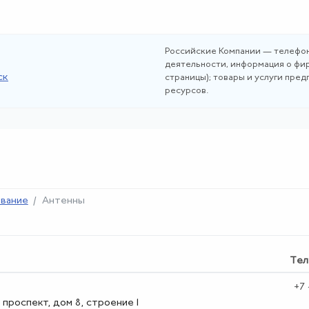
Российские Компании — телефон
деятельности, информация о фир
ск
страницы); товары и услуги пре
ресурсов.
вание
Антенны
Тел
+7
 проспект, дом 8, строение 1