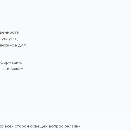
твенности
 услугах,
озможное для
нформации,
и — в вашем
со всех сторон освещён вопрос онлайн-