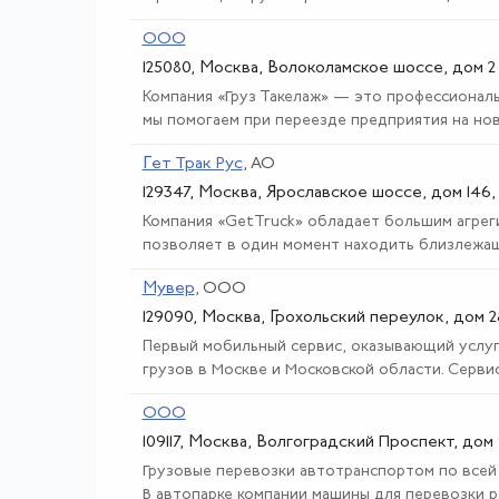
ООО
125080, Москва, Волоколамское шоссе, дом 2
Компания «Груз Такелаж» — это профессионал
мы помогаем при переезде предприятия на ново
Гет Трак Рус
, АО
129347, Москва, Ярославское шоссе, дом 146,
Компания «GetTruck» обладает большим агрег
позволяет в один момент находить близлежащу
Мувер
, ООО
129090, Москва, Грохольский переулок, дом 28
Первый мобильный сервис, оказывающий услуг
грузов в Москве и Московской области. Сервис 
ООО
109117, Москва, Волгоградский Проспект, дом
Грузовые перевозки автотранспортом по всей
В автопарке компании машины для перевозки раз