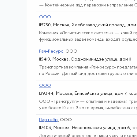
— Контейнерные ж/д перевозки направление Сиб
ООО
115230, Москва, Хлебозаводский проезд, дом
Компания «Логистические системы» — яркий пр
функциональных задач команды входят осущест
Рай-Ресурс
, ООО
115419, Москва, Орджоникидзе улица, дом 11
Транспортная компания «Рай-ресурс» предлаг
по России. Данный вид доставки грузов отличае
ООО
129344, Москва, Енисейская улица, дом 7, кор
ООО «Трансгрупп» — опытная и надёжная тра
уже более 10 лет. За это время, выработана стра
Партнёр
, ООО
117403, Москва, Никопольская улица, дом 6, с
Логистический оператор, в наши услуги входит