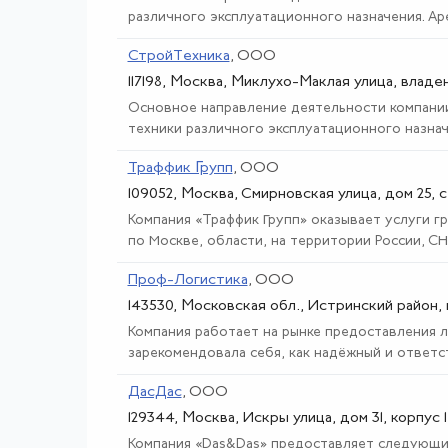
различного эксплуатационного назначения. Аре
СтройТехника
, ООО
117198, Москва, Миклухо-Маклая улица, владе
Основное направление деятельности компании
техники различного эксплуатационного назначен
Траффик Групп
, ООО
109052, Москва, Смирновская улица, дом 25, с
Компания «Траффик Групп» оказывает услуги 
по Москве, области, на территории России, СН
Проф-Логистика
, ООО
143530, Московская обл., Истринский район, г
Компания работает на рынке предоставления ло
зарекомендовала себя, как надёжный и ответст
ДасДас
, ООО
129344, Москва, Искры улица, дом 31, корпус 1
Компания «Das&Das» предоставляет следующие 