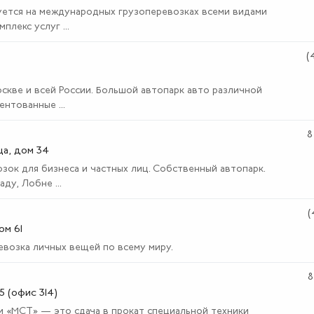
уется на международных грузоперевозках всеми видами
лекс услуг ...
(
скве и всей России. Большой автопарк авто различной
нтованные ...
8
ца, дом 34
зок для бизнеса и частных лиц. Собственный автопарк.
ду, Лобне ...
(
ом 61
возка личных вещей по всему миру.
8
5 (офис 314)
 «МСТ» — это сдача в прокат специальной техники