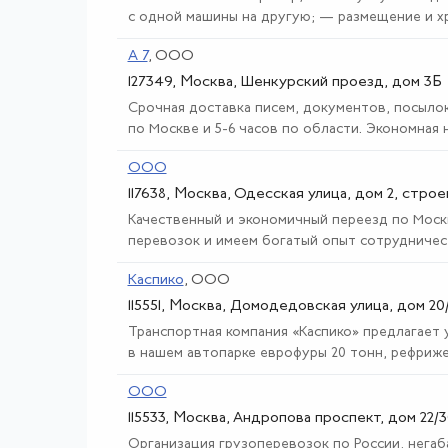
с одной машины на другую; — размещение и хра
А 7
, ООО
127349, Москва, Шенкурский проезд, дом 3Б
Срочная доставка писем, документов, посылок
по Москве и 5-6 часов по области. Экономная н
ООО
117638, Москва, Одесская улица, дом 2, стро
Качественный и экономичный переезд по Москв
перевозок и имеем богатый опыт сотрудничест
Каспико
, ООО
115551, Москва, Домодедовская улица, дом 20/
Транспортная компания «Каспико» предлагает 
в нашем автопарке еврофуры 20 тонн, рефрижер
ООО
115533, Москва, Андропова проспект, дом 22/
Организация грузоперевозок по России, негаб