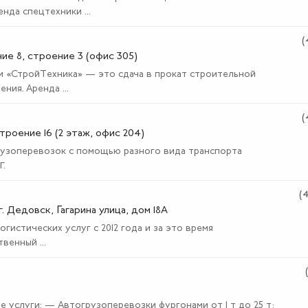
нда спецтехники ...
(
ние 8, строение 3 (офис 305)
 «СтройТехника» — это сдача в прокат строительной
ия. Аренда ...
(
троение 16 (2 этаж, офис 204)
грузоперевозок с помощью разного вида транспорта
Г.
(
. Дедовск, Гагарина улица, дом 18А
гистических услуг с 2012 года и за это время
венный ...
услуги: — Автогрузоперевозки фургонами от 1 т до 25 т;