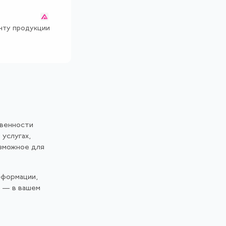
онту продукции
твенности
 услугах,
озможное для
нформации,
и — в вашем