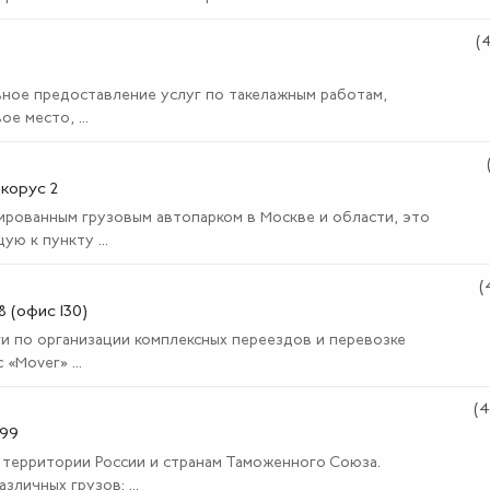
(
ьное предоставление услуг по такелажным работам,
е место, ...
 корус 2
ированным грузовым автопарком в Москве и области, это
ю к пункту ...
(
 (офис 130)
и по организации комплексных переездов и перевозке
«Mover» ...
(4
 99
 территории России и странам Таможенного Союза.
личных грузов: ...