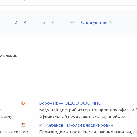
...
3
4
5
6
7
...
22
Следующая
→
компаний
Воронеж — ОШСО ООО МПО
и
Ведущий дистрибьютор товаров для офиса и б
кому ...
официальный представитель крупнейших ...
ИП Кабанов Николай Владимирович
отных систем.
Производим и продаём чай, чайные напитки, 