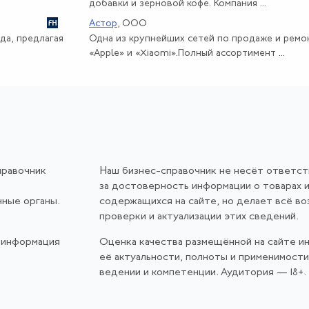
добавки и зерновой кофе. Компания ...
Астор
, ООО
да, предлагая
Одна из крупнейших сетей по продаже и рем
«Apple» и «Xiaomi».Полный ассортимент ...
правочник
Наш бизнес-справочник не несёт ответс
за достоверность информации о товарах и
нные органы.
содержащихся на сайте, но делает всё в
проверки и актуализации этих сведений.
 информация
Оценка качества размещённой на сайте и
её актуальности, полноты и применимост
ведении и компетенции. Аудитория — 18+.