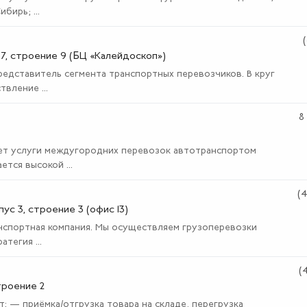
ирь; ...
 7, строение 9 (БЦ «Калейдоскоп»)
едставитель сегмента транспортных перевозчиков. В круг
вление ...
8
ает услуги междугородних перевозок автотранспортом
тся высокой ...
(
пус 3, строение 3 (офис 13)
нспортная компания. Мы осуществляем грузоперевозки
тегия ...
(
троение 2
: — приёмка/отгрузка товара на складе, перегрузка