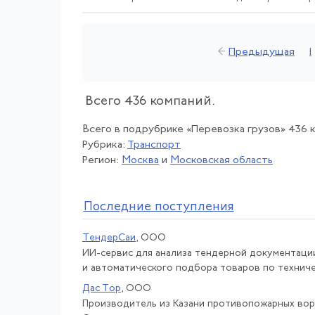
←
Предыдущая
1
Всего 436 компаний.
Всего в подрубрике «Перевозка грузов» 436 
Рубрика:
Транспорт
Регион:
Москва
и
Московская область
По
следние поступления
ТендерСаи
, ООО
ИИ-сервис для анализа тендерной документаци
и автоматического подбора товаров по техничес
Дас Тор
, ООО
Производитель из Казани противопожарных вор