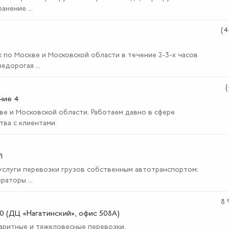
нение ...
(4
 по Москве и Московской области в течение 2-3-х часов
едорогая ...
(
ение 4
е и Московской области. Работаем давно в сфере
ва с клиентами.
1
услуги перевозки грузов собственным автотранспортом:
аторы ...
8 
30 (ДЦ «Нагатинский», офис 508А)
аритные и тяжеловесные перевозки.