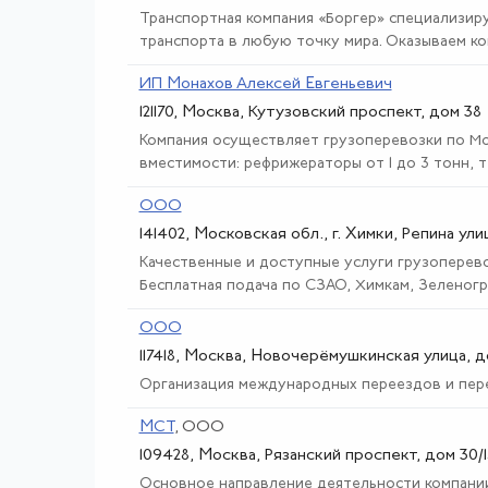
Транспортная компания «Боргер» специализир
транспорта в любую точку мира. Оказываем комп
ИП Монахов Алексей Евгеньевич
121170, Москва, Кутузовский проспект, дом 38
Компания осуществляет грузоперевозки по Мо
вместимости: рефрижераторы от 1 до 3 тонн, те
ООО
141402, Московская обл., г. Химки, Репина ули
Качественные и доступные услуги грузоперево
Бесплатная подача по СЗАО, Химкам, Зеленогра
ООО
117418, Москва, Новочерёмушкинская улица, д
Организация международных переездов и пере
МСТ
, ООО
109428, Москва, Рязанский проспект, дом 30/1
Основное направление деятельности компании