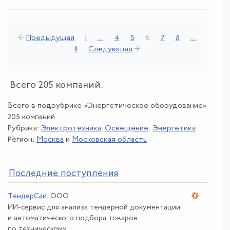
←
Предыдущая
1
...
4
5
6
7
8
...
11
Следующая
→
Всего 205 компаний.
Всего в подрубрике «Энергетическое оборудование»
205 компаний
Рубрика:
Электротехника
.
Освещение
.
Энергетика
Регион:
Москва
и
Московская область
По
следние поступления
ТендерСаи
, ООО
ИИ-сервис для анализа тендерной документации
и автоматического подбора товаров
по техническому ...