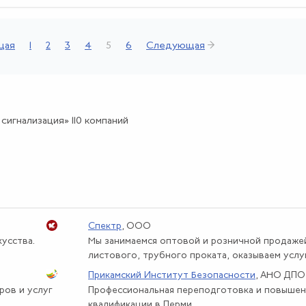
щая
1
2
3
4
5
6
Следующая
→
игнализация» 110 компаний
Спектр
, ООО
усства.
Мы занимаемся оптовой и розничной продаже
листового, трубного проката, оказываем услуги
Прикамский Институт Безопасности
, АНО ДПО
ров и услуг
Профессиональная переподготовка и повыше
квалификации в Перми.