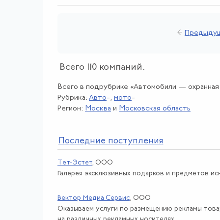
←
Предыду
Всего 110 компаний.
Всего в подрубрике «Автомобили — охранная с
Рубрика:
Авто
-,
мото
-
Регион:
Москва
и
Московская область
По
следние поступления
Тет-Эстет
, ООО
Галерея эксклюзивных подарков и предметов иск
Вектор Медиа Сервис
, ООО
Оказываем услуги по размещению рекламы това
на различных рекламных носителях.