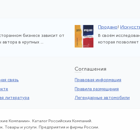
Продано
!
Искусст
сторанном бизнесе зависит от
В своём исследован
автора в крупных ...
которая позволяет 
Со
глашения
ая связь
Правовая информация
екте
Правила размещения
ая литература
Легендарные автомобили
ские Компании». Каталог Российских Компаний.
к. Товары и услуги. Предприятия и фирмы России.