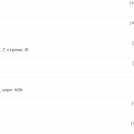
(4
(
 7, строен. 10
, корп. 606
(
(