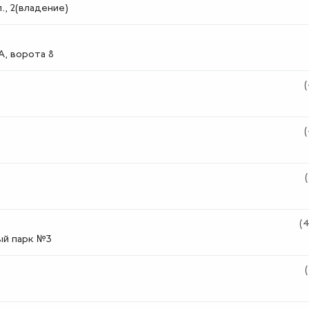
., 2(владение)
А, ворота 8
(
(
(
ный парк №3