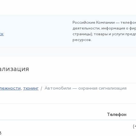
Российские Компании — телефон
деятельности, информация о фир
ск
страницы); товары и услуги пре
ресурсов.
ализация
лежности
,
тюнинг
Автомобили — охранная сигнализация
Телефон
(
8