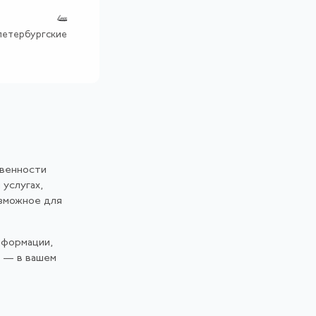
петербургские
твенности
 услугах,
озможное для
нформации,
и — в вашем