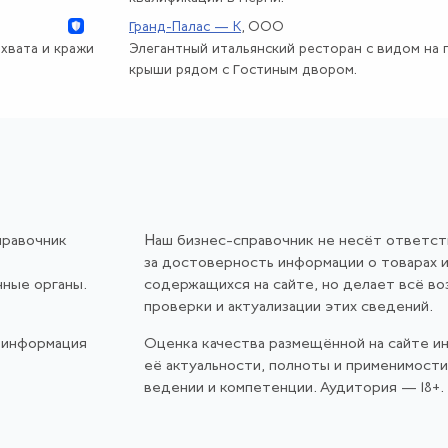
Гранд-Палас — К
, ООО
хвата и кражи
Элегантный итальянский ресторан с видом на 
крыши рядом с Гостиным двором.
правочник
Наш бизнес-справочник не несёт ответс
за достоверность информации о товарах и
нные органы.
содержащихся на сайте, но делает всё в
проверки и актуализации этих сведений.
 информация
Оценка качества размещённой на сайте и
её актуальности, полноты и применимост
ведении и компетенции. Аудитория — 18+.