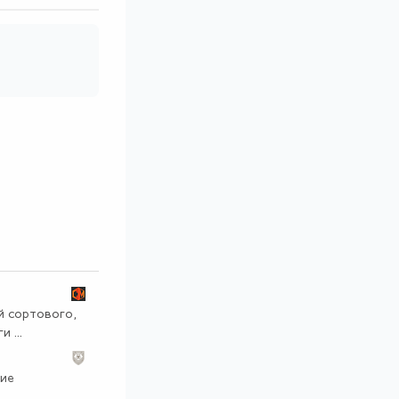
й сортового,
 ...
ние