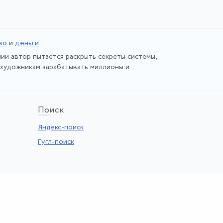
во
и
деньги
ии автор пытается раскрыть секреты системы,
художникам зарабатывать миллионы и ...
По
иск
Яндекс-поиск
Гугл-поиск