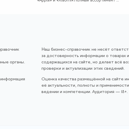
«Apple» и «Xiaomi».Полный ассортимент ...
правочник
Наш бизнес-справочник не несёт ответс
за достоверность информации о товарах и
нные органы.
содержащихся на сайте, но делает всё в
проверки и актуализации этих сведений.
 информация
Оценка качества размещённой на сайте и
её актуальности, полноты и применимост
ведении и компетенции. Аудитория — 18+.