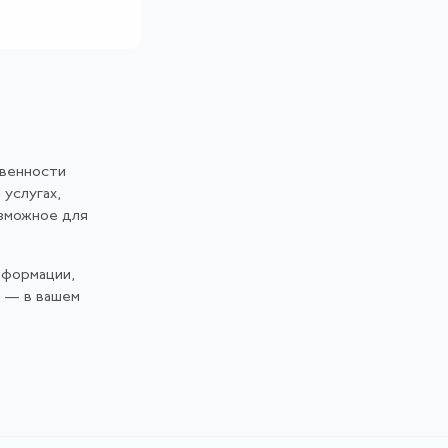
твенности
 услугах,
озможное для
нформации,
и — в вашем