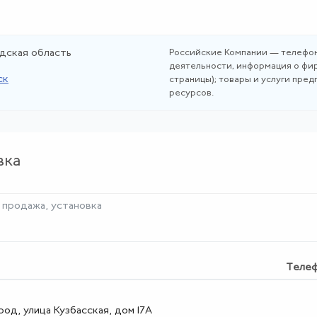
дская область
Российские Компании — телефон
деятельности, информация о фир
ск
страницы); товары и услуги пре
ресурсов.
вка
продажа, установка
Теле
од, улица Кузбасская, дом 17А