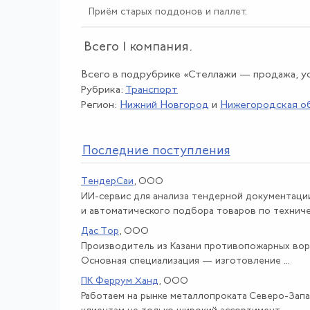
Приём старых поддонов и паллет.
Всего 1 компания.
Всего в подрубрике «Стеллажи — продажа, ус
Рубрика:
Транспорт
Регион:
Нижний Новгород
и
Нижегородская о
По
следние поступления
ТендерСаи
, ООО
ИИ-сервис для анализа тендерной документаци
и автоматического подбора товаров по техничес
Дас Тор
, ООО
Производитель из Казани противопожарных вор
Основная специализация — изготовление ...
ПК Феррум Ханд
, ООО
Работаем на рынке металлопроката Северо-Запа