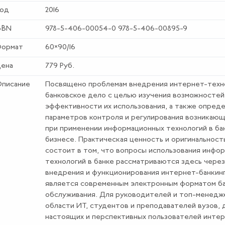
од
2016
SBN
978-5-406-00054-0 978-5-406-00895-9
ормат
60×90/16
ена
779 Руб.
писание
Посвящено проблемам внедрения интернет-техн
банковское дело с целью изучения возможносте
эффективности их использования, а также опред
параметров контроля и регулирования возникающ
при применении информационных технологий в ба
бизнесе. Практическая ценность и оригинальност
состоит в том, что вопросы использования инфо
технологий в банке рассматриваются здесь через
внедрения и функционирования интернет-банкинг
является современным электронным форматом ба
обслуживания. Для руководителей и топ-менедж
области ИТ, студентов и преподавателей вузов, 
настоящих и перспективных пользователей интер