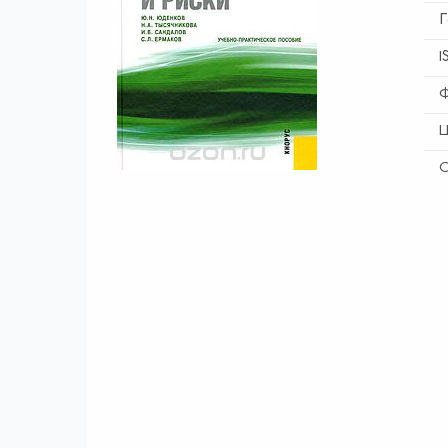
Г
I
Ф
Ц
О