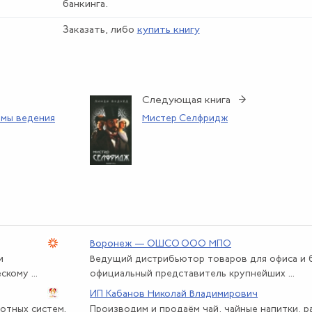
банкинга.
Заказать, либо
купить книгу
Следующая книга →
мы ведения
Мистер Селфридж
Воронеж — ОШСО ООО МПО
и
Ведущий дистрибьютор товаров для офиса и б
кому ...
официальный представитель крупнейших ...
ИП Кабанов Николай Владимирович
отных систем.
Производим и продаём чай, чайные напитки, 