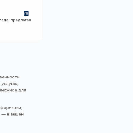
пада, предлагая
твенности
 услугах,
озможное для
нформации,
и — в вашем