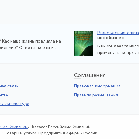
Равновесные случ
инфобизнес
 Как наша жизнь повлияла на
В книге даётся изл
енчив? Ответы на эти и ...
применять на практ
Со
глашения
ая связь
Правовая информация
екте
Правила размещения
ая литература
ские Компании
». Каталог Российских Компаний.
к. Товары и услуги. Предприятия и фирмы России.