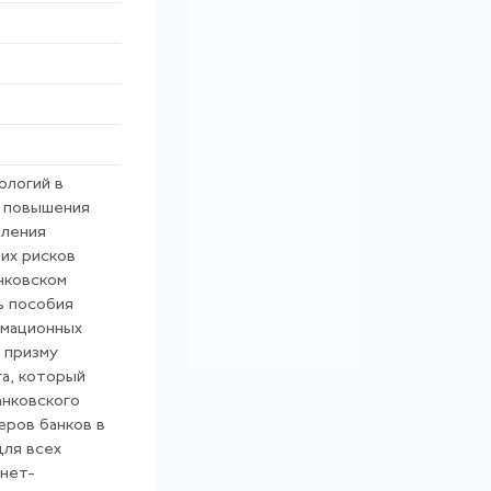
ологий в
й повышения
еления
их рисков
нковском
ь пособия
рмационных
 призму
а, который
нковского
еров банков в
для всех
нет-