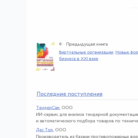
← Предыдущая книга
Виртуальные организации
.
Новые фор
бизнеса в XXI веке
По
следние поступления
ТендерСаи
, ООО
ИИ-сервис для анализа тендерной документаци
и автоматического подбора товаров по техничес
Дас Тор
, ООО
Производитель из Казани противопожарных вор