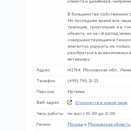
клиента и дизайнера, непреме
В большинстве собственном о
Но последнее время все чаще
трапеция, треугольник и в то
объекта, но на 1-й взгляд им
совершенствующимся техноло
элегантно украсить не только
разобраться в всевозможных в
интерьеру.
Адрес
142784, Московская обл., Лени
Телефон
(495) 795-21-23
Персона
Наталия
Веб-адрес
Откроется в новом окне
Часы работы
пн-вос с 10-00 до 21-00
Регион
Москва
и
Московская область