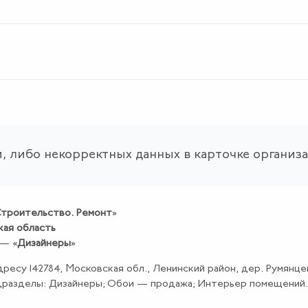
, либо некорректных данных в карточке организ
троительство
.
Ремонт
»
кая область
 — «
Дизайнеры
»
дресу 142784, Московская обл., Ленинский район, дер. Румянцев
дразделы: Дизайнеры; Обои — продажа; Интерьер помещений.