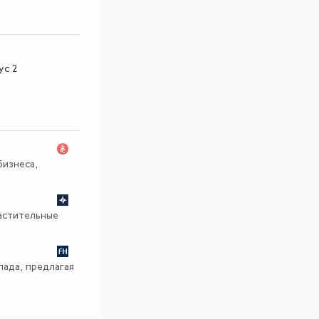
ус 2
изнеса,
растительные
пада, предлагая