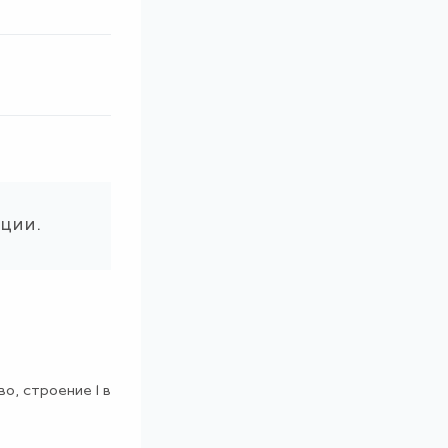
ации.
о, строение 1 в