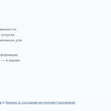
твенности
 услугах,
озможное для
нформации,
и — в вашем
а
и
бизнес в создании интеллектуалоёмких