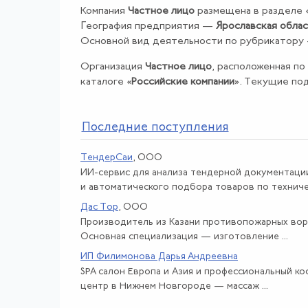
Компания
Частное лицо
размещена в разделе 
География предприятия —
Ярославская обла
Основной вид деятельности по рубрикатору
Организация
Частное лицо
, расположенная по 
каталоге «
Российские компании
». Текущие по
По
следние поступления
ТендерСаи
, ООО
ИИ-сервис для анализа тендерной документаци
и автоматического подбора товаров по техничес
Дас Тор
, ООО
Производитель из Казани противопожарных вор
Основная специализация — изготовление ...
ИП Филимонова Дарья Андреевна
SPA салон Европа и Азия и профессиональный к
центр в Нижнем Новгороде — массаж ...