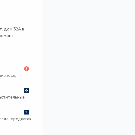
т, дом 32А в
ремонт.
изнеса,
растительные
пада, предлагая