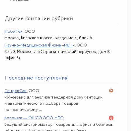
Другие компании рубрики
МобиТех
, ООО
Москва, Киевское шоссе, владение 4, блок А
Научно-Медицинская Фирма
«
МБН
»
, ООО
105120, Москва, 2-й Сыромятнический переулок, дом 10
(офис 6)
По
следние поступления
ТендерСаи
, ООО
ИИ-сервис для анализа тендерной документации
и автоматического подбора товаров
по техническому ...
Воронеж — ОШСО ООО МПО
Ведущий дистрибьютор товаров для офиса и бизнеса,
официальный представитель крупнейших ...