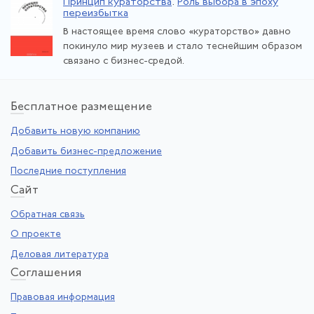
Принцип кураторства
.
Роль выбора в эпоху
переизбытка
В настоящее время слово «кураторство» давно
покинуло мир музеев и стало теснейшим образом
связано с бизнес-средой.
Бе
сплатное размещение
Добавить новую компанию
Добавить бизнес-предложение
Последние поступления
Са
йт
Обратная связь
О проекте
Деловая литература
Со
глашения
Правовая информация