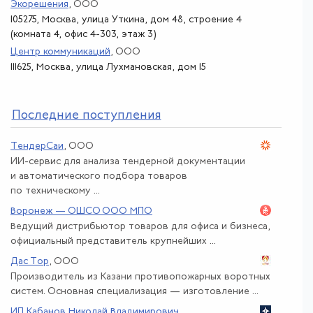
Экорешения
, ООО
105275, Москва, улица Уткина, дом 48, строение 4
(комната 4, офис 4-303, этаж 3)
Центр коммуникаций
, ООО
111625, Москва, улица Лухмановская, дом 15
По
следние поступления
ТендерСаи
, ООО
ИИ-сервис для анализа тендерной документации
и автоматического подбора товаров
по техническому ...
Воронеж — ОШСО ООО МПО
Ведущий дистрибьютор товаров для офиса и бизнеса,
официальный представитель крупнейших ...
Дас Тор
, ООО
Производитель из Казани противопожарных воротных
систем. Основная специализация — изготовление ...
ИП Кабанов Николай Владимирович