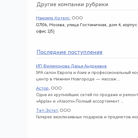
Другие компании рубрики
Максима Хотелс
, ООО
127106, Москва, улица Гостиничная, дом 4, корпус 
офис 2/5)
По
следние поступления
ИП Филимонова Дарья Андреевна
SPA салон Европа и Азия и профессиональный к
центр в Нижнем Новгороде — массаж ...
Астор
, ООО
Одна из крупнейших сетей по продаже и ремон
«Apple» и «Xiaomi».Полный ассортимент ...
Тет-Эстет
, ООО
Галерея эксклюзивных подарков и предметов иск