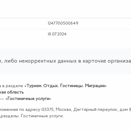
1247700500849
18.07.2024
, либо некорректных данных в карточке организ
 в разделе «
Туризм
.
Отдых
.
Гостиницы
.
Миграция
»
кая область
 — «
Гостиничные услуги
»
ложенная по адресу 125375, Москва, Дегтярный переулок, дом 8
дразделы: Гостиничные услуги.