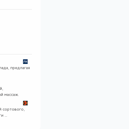
пада, предлагая
й,
й массаж.
й сортового,
 ...