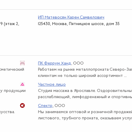
ИП Матевосян Карен Самвелович
9 (этаж 2,
125430, Москва, Пятницкое шоссе, дом 35
ПК Феррум Ханд
, ООО
осметический
Работаем на рынке металлопроката Северо-За
клиентам не только широкий ассортимент ...
Частное лицо
ту продукции
Студия массажа в Ярославле. Оздоровительны
расслабляющий, лимфодренажный и спортивны
Спектр
, ООО
усства.
Мы занимаемся оптовой и розничной продаже
листового, трубного проката, оказываем услуги