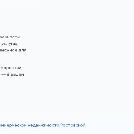
твенности
 услугах,
озможное для
нформации,
и — в вашем
коммерческой недвижимости Ростовской