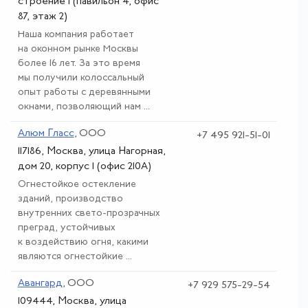
строение 1 (павильон 4, офис
87, этаж 2)
Наша компания работает
на оконном рынке Москвы
более 16 лет. За это время
мы получили колоссальный
опыт работы с деревянными
окнами, позволяющий нам ...
Алюм Гласс
, ООО
+7 495 921-51-01
117186, Москва, улица Нагорная,
дом 20, корпус 1 (офис 210А)
Огнестойкое остекление
зданий, производство
внутренних свето-прозрачных
преград, устойчивых
к воздействию огня, какими
являются огнестойкие ...
Авангард
, ООО
+7 929 575-29-54
109444, Москва, улица