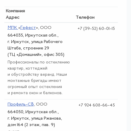
Компания
Адрес
Телефон
МПК
«
Гефест
»
, ООО
+7 (39-52) 60-01-15
664035, Иркутская обл.,
г. Иркутск, улица Рабочего
Штаба, строение 29
(ТЦ «Домашний», офис 305)
Профессионалы по остеклению
квартир, коттеджей
и обустройству веранд. Наши
монтажные бригады имеют
огромный опыт остекления
и ремонта окон и балконов.
Профиль-СВ
, ООО
+7 924 608-66-45
664050, Иркутская обл.,
г. Иркутск, улица Ржанова,
дом 164 (2 этаж, пав. 9)